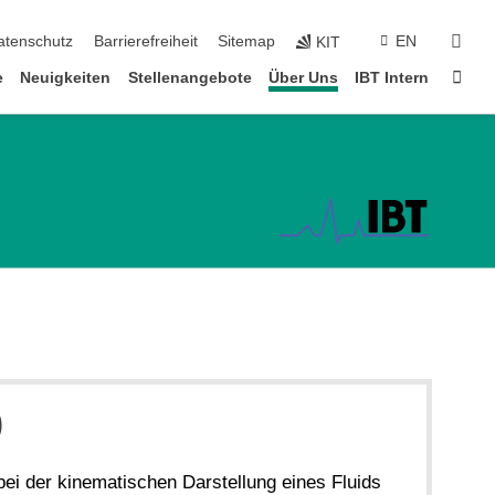
suc
atenschutz
Barrierefreiheit
Sitemap
EN
KIT
Star
e
Neuigkeiten
Stellenangebote
Über Uns
IBT Intern
)
bei der kinematischen Darstellung eines Fluids