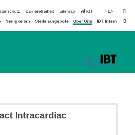
suc
atenschutz
Barrierefreiheit
Sitemap
EN
KIT
Star
e
Neuigkeiten
Stellenangebote
Über Uns
IBT Intern
act Intracardiac