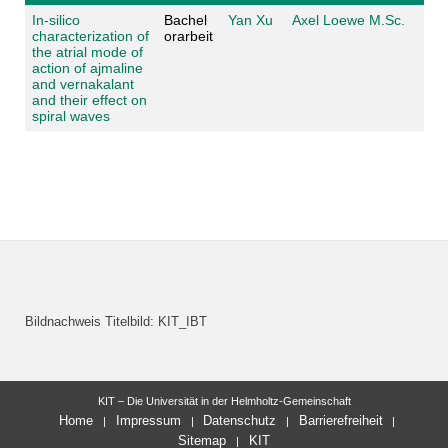
In-silico
Bachel
Yan Xu
Axel Loewe M.Sc.
characterization of
orarbeit
the atrial mode of
action of ajmaline
and vernakalant
and their effect on
spiral waves
Bildnachweis Titelbild: KIT_IBT
KIT – Die Universität in der Helmholtz-Gemeinschaft
Home
Impressum
Datenschutz
Barrierefreiheit
Sitemap
KIT