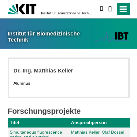
suchen
Institut für Biomedizinische Technik
Institut für Biomedizinische
Technik
Dr.-Ing. Matthias Keller
Alumnus
Forschungsprojekte
Titel
Ansprechperson
Simultaneous fluorescence
Matthias Keller
,
Olaf Dössel
optical and electrical