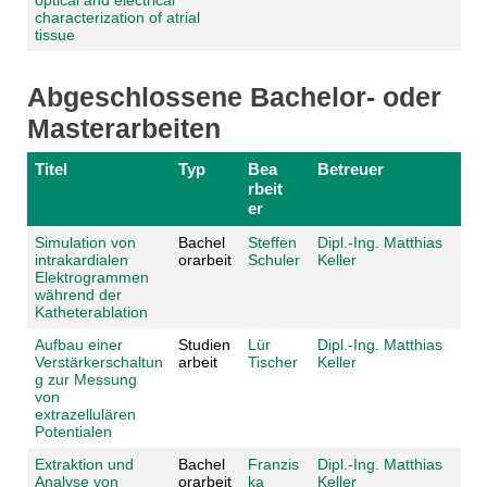
characterization of atrial
tissue
Abgeschlossene Bachelor- oder
Masterarbeiten
Titel
Typ
Bea
Betreuer
rbeit
er
Simulation von
Bachel
Steffen
Dipl.-Ing. Matthias
intrakardialen
orarbeit
Schuler
Keller
Elektrogrammen
während der
Katheterablation
Aufbau einer
Studien
Lür
Dipl.-Ing. Matthias
Verstärkerschaltun
arbeit
Tischer
Keller
g zur Messung
von
extrazellulären
Potentialen
Extraktion und
Bachel
Franzis
Dipl.-Ing. Matthias
Analyse von
orarbeit
ka
Keller