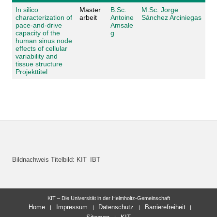
In silico
Master
B.Sc.
M.Sc. Jorge
characterization of
arbeit
Antoine
Sánchez Arciniegas
pace-and-drive
Amsale
capacity of the
g
human sinus node
effects of cellular
variability and
tissue structure
Projekttitel
Bildnachweis Titelbild: KIT_IBT
KIT – Die Universität in der Helmholtz-Gemeinschaft
Home
Impressum
Datenschutz
Barrierefreiheit