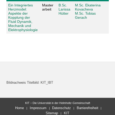
Ein Integriertes
Master
B.Sc.
M.Sc. Ekaterina
Herzmodel:
arbeit
Larissa
Kovacheva
Aspekte der
Hütter
M.Sc. Tobias
Kopplung der
Gerach
Fluid Dynamik,
Mechanik und
Elektrophysiologie
Bildnachweis Titelbild: KIT_IBT
KIT – Die Universität in der Helmholtz-Gemeinschaft
Home
Impressum
Datenschutz
Barrierefreiheit
Sitemap
KIT