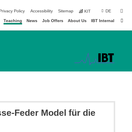
sear
Privacy Policy
Accessibility
Sitemap
DE
KIT
Sta
Teaching
News
Job Offers
About Us
IBT Internal
sse-Feder Model für die